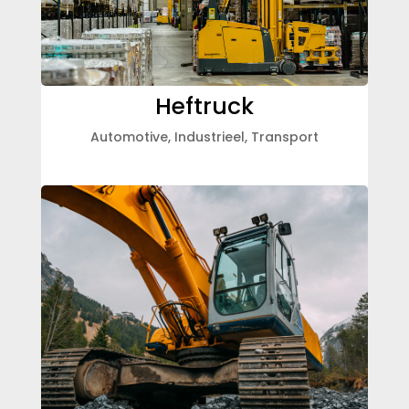
Heftruck
Automotive
,
Industrieel
,
Transport