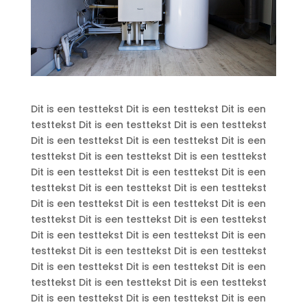
Dit is een testtekst Dit is een testtekst Dit is een testtekst Dit is een testtekst Dit is een testtekst Dit is een testtekst Dit is een testtekst Dit is een testtekst Dit is een testtekst Dit is een testtekst Dit is een testtekst Dit is een testtekst Dit is een testtekst Dit is een testtekst Dit is een testtekst Dit is een testtekst Dit is een testtekst Dit is een testtekst Dit is een testtekst Dit is een testtekst Dit is een testtekst Dit is een testtekst Dit is een testtekst Dit is een testtekst Dit is een testtekst Dit is een testtekst Dit is een testtekst Dit is een testtekst Dit is een testtekst Dit is een testtekst Dit is een testtekst Dit is een testtekst Dit is een testtekst Dit is een testtekst Dit is een testtekst Dit is een testtekst Dit is een testtekst Dit is een testtekst Dit is een testtekst Dit is een testtekst Dit is een testtekst Dit is een testtekst Dit is een testtekst Dit is een testtekst Dit is een testtekst Dit is een testtekst Dit is een testtekst Dit is een testtekst Dit is een testtekst Dit is een testtekst Dit is een testtekst Dit is een testtekst Dit is een testtekst Dit is een testtekst Dit is een testtekst Dit is een testtekst Dit is een testtekst Dit is een testtekst Dit is een testtekst Dit is een testtekst Dit is een testtekst Dit is een testtekst Dit is een testtekst Dit is een testtekst Dit is een testtekst Dit is een testtekst Dit is een testtekst Dit is een testtekst Dit is een testtekst Dit is een testtekst Dit is een testtekst Dit is een testtekst Dit is een testtekst Dit is een testtekst Dit is een testtekst Dit is een testtekst Dit is een testtekst Dit is een testtekst Dit is een testtekst Dit is een testtekst Dit is een testtekst Dit is een testtekst Dit is een testtekst Dit is een testtekst Dit is een testtekst Dit is een testtekst Dit is een testtekst Dit is een testtekst Dit is een testtekst Dit is een testtekst Dit is een testtekst Dit is een testtekst Dit is een testtekst Dit is een testtekst Dit is een testtekst Dit is een testtekst Dit is een testtekst Dit is een testtekst Dit is een testtekst Dit is een testtekst Dit is een testtekst Dit is een testtekst Dit is een testtekst Dit is een testtekst Dit is een testtekst Dit is een testtekst Dit is een testtekst Dit is een testtekst Dit is een testtekst Dit is een testtekst Dit is een testtekst Dit is een testtekst Dit is een testtekst Dit is een testtekst Dit is een testtekst Dit is een testtekst Dit is een testtekst Dit is een testtekst Dit is een testtekst Dit is een testtekst Dit is een testtekst Dit is een testtekst Dit is een testtekst Dit is een testtekst Dit is een testtekst Dit is een testtekst Dit is een testtekst Dit is een testtekst Dit is een testtekst Dit is een testtekst Dit is een testtekst Dit is een testtekst Dit is een testtekst Dit is een testtekst Dit is een testtekst Dit is een testtekst Dit is een testtekst Dit is een testtekst Dit is een testtekst Dit is een testtekst Dit is een testtekst Dit is een testtekst Dit is een testtekst Dit is een testtekst Dit is een testtekst Dit is een testtekst Dit is een testtekst Dit is een testtekst Dit is een testtekst Dit is een testtekst Dit is een testtekst Dit is een testtekst Dit is een testtekst Dit is een testtekst Dit is een testtekst Dit is een testtekst Dit is een testtekst Dit is een testtekst Dit is een testtekst Dit is een testtekst Dit is een testtekst Dit is een testtekst Dit is een testtekst Dit is een testtekst Dit is een testtekst Dit is een testtekst Dit is een testtekst Dit is een testtekst Dit is een testtekst Dit is een testtekst Dit is een testtekst Dit is een testtekst Dit is een testtekst Dit is een testtekst Dit is een testtekst Dit is een testtekst Dit is een testtekst Dit is een testtekst Dit is een testtekst Dit is een testtekst Dit is een testtekst Dit is een testtekst Dit is een testtekst Dit is een testtekst Dit is een testtekst Dit is een testtekst Dit is een testtekst Dit is een testtekst Dit is een testtekst Dit is een testtekst Dit is een testtekst Dit is een testtekst Dit is een testtekst Dit is een testtekst Dit is een testtekst Dit is een testtekst Dit is een testtekst Dit is een testtekst Dit is een testtekst Dit is een testtekst Dit is een testtekst Dit is een testtekst Dit is een testtekst Dit is een testtekst Dit is een testtekst Dit is een testtekst Dit is een testtekst Dit is een testtekst Dit is een testtekst Dit is een testtekst Dit is een testtekst Dit is een testtekst Dit is een testtekst Dit is een testtekst Dit is een testtekst Dit is een testtekst Dit is een testtekst Dit is een testtekst Dit is een testtekst Dit is een testtekst Dit is een testtekst Dit is een testtekst Dit is een testtekst Dit is een testtekst Dit is een testtekst Dit is een testtekst Dit is een testtekst Dit is een testtekst Dit is een testtekst Dit is een testtekst Dit is een testtekst Dit is een testtekst Dit is een testtekst Dit is een testtekst Dit is een testtekst Dit is een testtekst Dit is een testtekst Dit is een testtekst Dit is een testtekst Dit is een testtekst Dit is een testtekst Dit is een testtekst Dit is een testtekst Dit is een testtekst Dit is een testtekst Dit is een testtekst Dit is een testtekst Dit is een testtekst Dit is een testtekst Dit is een testtekst Dit is een testtekst Dit is een testtekst Dit is een testtekst Dit is een testtekst Dit is een testtekst Dit is een testtekst Dit is een testtekst Dit is een testtekst Dit is een testtekst Dit is een testtekst Dit is een testtekst Dit is een testtekst Dit is een testtekst Dit is een testtekst Dit is een testtekst Dit is een testtekst Dit is een testtekst Dit is een testtekst Dit is een testtekst Dit is een testtekst Dit is een testtekst Dit is een testtekst Dit is een testtekst Dit is een testtekst Dit is een testtekst Dit is een testtekst Dit is een testtekst Dit is een testtekst Dit is een testtekst Dit is een testtekst Dit is een testtekst Dit is een testtekst Dit is een testtekst Dit is een testtekst Dit is een testtekst Dit is een testtekst Dit is een testtekst Dit is een testtekst Dit is een testtekst Dit is een testtekst Dit is een testtekst Dit is een testtekst Dit is een testtekst Dit is een testtekst Dit is een testtekst Dit is een testtekst Dit is een testtekst Dit is een testtekst Dit is een testtekst Dit is een testtekst Dit is een testtekst Dit is een testtekst Dit is een testtekst Dit is een testtekst Dit is een testtekst Dit is een testtekst Dit is een testtekst Dit is een testtekst Dit is een testtekst Dit is een testtekst Dit is een testtekst Dit is een testtekst Dit is een testtekst Dit is een testtekst Dit is een testtekst Dit is een testtekst Dit is een testtekst Dit is een testtekst Dit is een testtekst Dit is een testtekst Dit is een testtekst Dit is een testtekst Dit is een testtekst Dit is een testtekst Dit is een testtekst Dit is een testtekst Dit is een testtekst Dit is een testtekst Dit is een testtekst Dit is een testtekst Dit is een testtekst Dit is een testtekst Dit is een testtekst Dit is een testtekst Dit is een testtekst Dit is een testtekst Dit is een testtekst Dit is een testtekst Dit is een testtekst Dit is een testtekst Dit is een testtekst Dit is een testtekst Dit is een testtekst Dit is een testtekst Dit is een testtekst Dit is een testtekst Dit is een testtekst Dit is een testtekst Dit is een testtekst Dit is een testtekst Dit is een testtekst Dit is een testtekst Dit is een testtekst Dit is een testtekst Dit is een testtekst Dit is een testtekst Dit is een testtekst Dit is een testtekst Dit is een testtekst Dit is een testtekst Dit is een testtekst Dit is een testtekst Dit is een testtekst Dit is een testtekst Dit is een testtekst Dit is een testtekst Dit is een testtekst Dit is een testtekst Dit is een testtekst Dit is een testtekst Dit is een testtekst Dit is een testtekst Dit is een testtekst Dit is een testtekst Dit is een testtekst Dit is een testtekst Dit is een testtekst Dit is een testtekst Dit is een testtekst Dit is een testtekst Dit is een testtekst Dit is een testtekst Dit is een testtekst Dit is een testtekst Dit is een testtekst Dit is een testtekst Dit is een testtekst Dit is een testtekst Dit is een testtekst Dit is een testtekst Dit is een testtekst Dit is een testtekst Dit is een testtekst Dit is een testtekst Dit is een testtekst Dit is een testtekst Dit is een testtekst Dit is een testtekst Dit is een testtekst Dit is een testtekst Dit is een testtekst Dit is een testtekst Dit is een testtekst Dit is een testtekst Dit is een testtekst Dit is een testtekst Dit is een testtekst Dit is een testtekst Dit is een testtekst Dit is een testtekst Dit is een testtekst Dit is een testtekst Dit is een testtekst Dit is een testtekst Dit is een testtekst Dit is een testtekst Dit is een testtekst Dit is een testtekst Dit is een testtekst Dit is een testtekst Dit is een testtekst Dit is een testtekst Dit is een testtekst Dit is een testtekst Dit is een testtekst Dit is een testtekst Dit is een testtekst Dit is een testtekst Dit is een testtekst Dit is een testtekst Dit is een testtekst Dit is een testtekst Dit is een testtekst Dit is een testtekst Dit is een testtekst Dit is een testtekst Dit is een testtekst Dit is een testtekst Dit is een testtekst Dit is een testtekst Dit is een testtekst Dit is een testtekst Dit is een testtekst Dit is een testtekst Dit is een testtekst Dit is een testtekst Dit is een testtekst Dit is een testtekst Dit is een testtekst Dit is een testtekst Dit is een testtekst Dit is een testtekst Dit is een testtekst Dit is een testtekst Dit is een testtekst Dit is een testtekst Dit is een testtekst Dit is een testtekst Dit is een testtekst Dit is een testtekst Dit is een testtekst Dit is een testtekst Dit is een testtekst Dit is een testtekst Dit is een testtekst Dit is een testtekst Dit is een testtekst Dit is een testtekst Dit is een testtekst Dit is een testtekst Dit is een testtekst Dit is een testtekst Dit is een testtekst Dit is een testtekst Dit is een testtekst Dit is een testtekst Dit