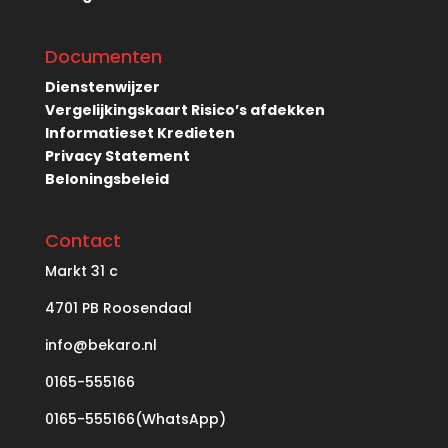
Documenten
Dienstenwijzer
Vergelijkingskaart Risico’s afdekken
Informatieset Kredieten
Privacy Statement
Beloningsbeleid
Contact
Markt
31 c
4701 PB Roosendaal
info@bekaro.nl
0165-555166
0165-555166(WhatsApp)