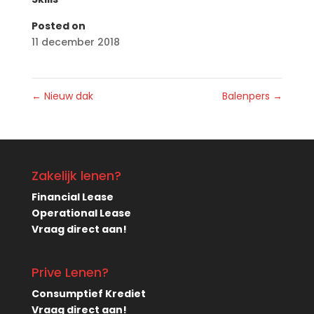
Posted on
11 december 2018
←
Nieuw dak
Balenpers
→
Zakelijk lenen?
Financial Lease
Operational Lease
Vraag direct aan!
Prive Lenen?
Consumptief Krediet
Vraag direct aan!