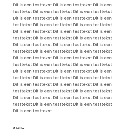
Skills