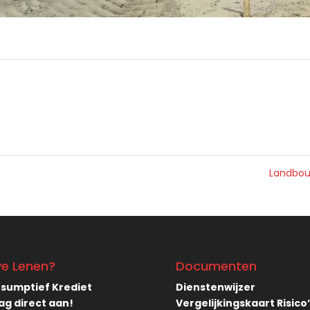
Landbo
ve Lenen?
Documenten
sumptief Krediet
Dienstenwijzer
ag direct aan!
Vergelijkingskaart Risico