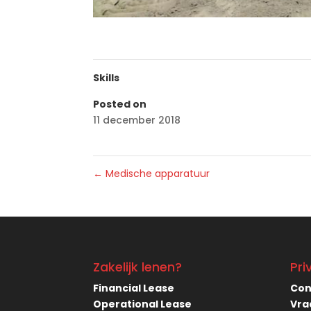
Skills
Posted on
11 december 2018
←
Medische apparatuur
Zakelijk lenen?
Pri
Financial Lease
Con
Operational Lease
Vra