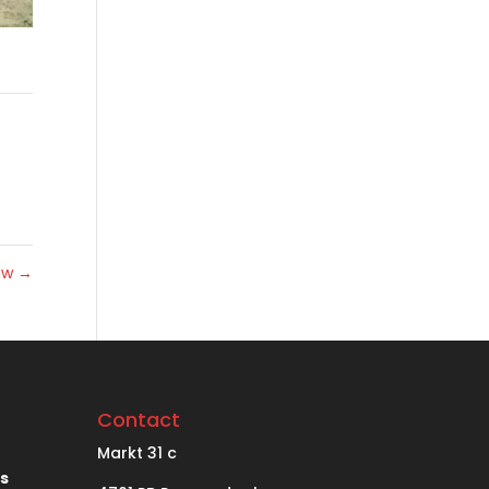
uw
→
Contact
Markt
31 c
’s