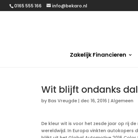
0165 555 166
info@bekaro.nl
Zakelijk Financieren
Wit blijft ondanks d
by
Bas Vreugde
|
dec 16, 2016
|
Algemeen
De kleur wit is voor het zesde jaar op rij 
wereldwijd. In Europa vinkten autokopers di
blijkt uit het Global Automotive 2016 Color