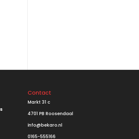
Contact
Markt
31 c
’s
4701 PB Roosendaal
info@bekaro.nl
0165-555166