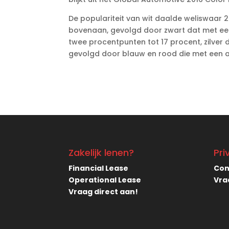
De populariteit van wit daalde weliswaar 
bovenaan, gevolgd door zwart dat met een 
twee procentpunten tot 17 procent, zilver d
gevolgd door blauw en rood die met een aan
Zakelijk lenen?
Pri
Financial Lease
Con
Operational Lease
Vra
Vraag direct aan!