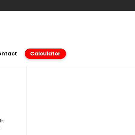
ontact
Calculator
ls
t