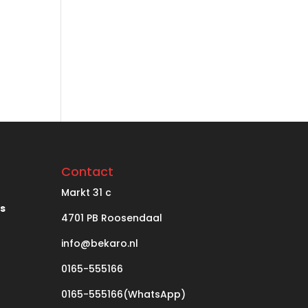
Contact
Markt
31 c
’s
4701 PB Roosendaal
info@bekaro.nl
0165-555166
0165-555166(WhatsApp)