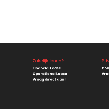
Zakelijk lenen?
Pri
Financial Lease
Con
Operational Lease
Vra
Vraag direct aan!