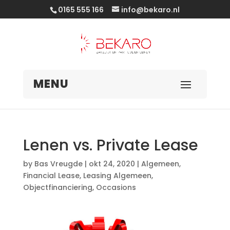
0165 555 166
info@bekaro.nl
Lenen vs. Private Lease
by
Bas Vreugde
|
okt 24, 2020
|
Algemeen
,
Financial Lease
,
Leasing Algemeen
,
Objectfinanciering
,
Occasions