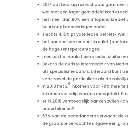
2017 dat bedrag ruimschoots gaat overt
wel met een lager gemiddeld kredietbed
het meer dan 80% een aflopend krediet be
huurkoopfinancieringen onder.
slechts 4,15% private lease betreft? Wel i
het aandeel verzendhuiskrediet (postorde
de hoge rentepercentages.
mensen het vaakst een krediet sluiten v
Bekaro de oudste intermediair van Nederl
als specialisme auto’s. Uiteraard kunt u i
voor zowel de particuliere als de zakelijk
e
in 2018 het 2
inkomen voor 70% mee telt v
inkomen volledig worden meegeteld. St
er in 2018 vermoedelijk banken zullen ko
ondertekenen?
63% van de Nederlanders verwacht de kom
de grootste verwachte uitgave een groter