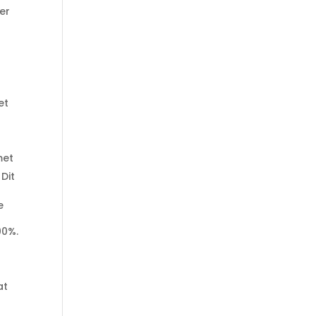
er
et
met
 Dit
e
00%.
at