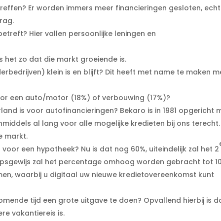
reffen? Er worden immers meer financieringen gesloten, echt
rag.
treft? Hier vallen persoonlijke leningen en
s het zo dat die markt groeiende is.
rbedrijven) klein is en blijft? Dit heeft met name te maken m
oor een auto/motor (18%) of verbouwing (17%)?
and is voor autofinancieringen? Bekaro is in 1981 opgericht 
nmiddels al lang voor alle mogelijke kredieten bij ons terecht.
e markt.
oor een hypotheek? Nu is dat nog 60%, uiteindelijk zal het 2
apsgewijs zal het percentage omhoog worden gebracht tot 1
men, waarbij u digitaal uw nieuwe kredietovereenkomst kunt
ende tijd een grote uitgave te doen? Opvallend hierbij is d
e vakantiereis is.