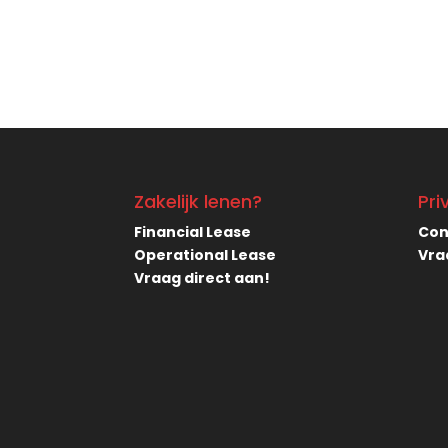
Zakelijk lenen?
Pri
Financial Lease
Con
Operational Lease
Vra
Vraag direct aan!