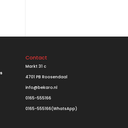
Contact
Markt
31 c
’s
4701 PB Roosendaal
info@bekaro.nl
0165-555166
0165-555166(WhatsApp)