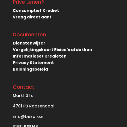
Prive Lenen?
Consumptief Krediet
Vraag direct aan!
Documenten
Dienstenwijzer
Vergelijkingskaart Risico’s afdekken
Informatieset Kredieten
Privacy Statement
Beloningsbeleid
Contact
Markt
31 c
4701 PB Roosendaal
info@bekaro.nl
0165-555166