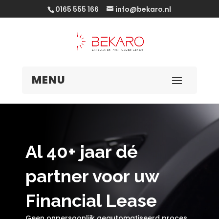
0165 555 166
info@bekaro.nl
Videospeler
Al 40+ jaar dé
partner voor uw
Financial Lease
Geen onpersoonlijk geautomatiseerd proces